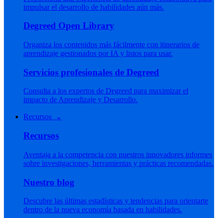
impulsar el desarrollo de habilidades aún más.
Degreed Open Library
Organiza los contenidos más fácilmente con itinerarios de
aprendizaje gestionados por IA y listos para usar.
Servicios profesionales de Degreed
Consulta a los expertos de Degreed para maximizar el
impacto de Aprendizaje y Desarrollo.
Recursos ⌄
Recursos
Aventaja a la competencia con nuestros innovadores informes
sobre investigaciones, herramientas y prácticas recomendadas.
Nuestro blog
Descubre las últimas estadísticas y tendencias para orientarte
dentro de la nueva economía basada en habilidades.