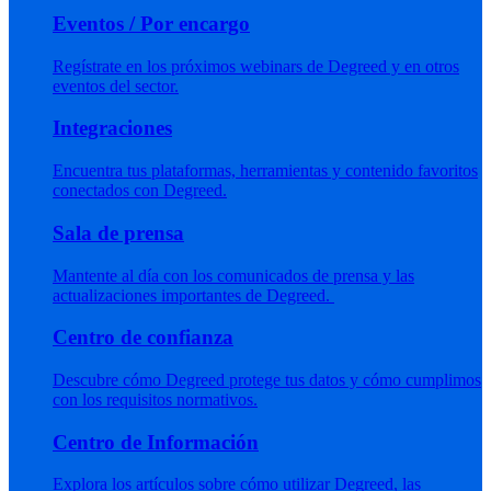
Eventos / Por encargo
Regístrate en los próximos webinars de Degreed y en otros
eventos del sector.
Integraciones
Encuentra tus plataformas, herramientas y contenido favoritos
conectados con Degreed.
Sala de prensa
Mantente al día con los comunicados de prensa y las
actualizaciones importantes de Degreed.
Centro de confianza
Descubre cómo Degreed protege tus datos y cómo cumplimos
con los requisitos normativos.
Centro de Información
Explora los artículos sobre cómo utilizar Degreed, las