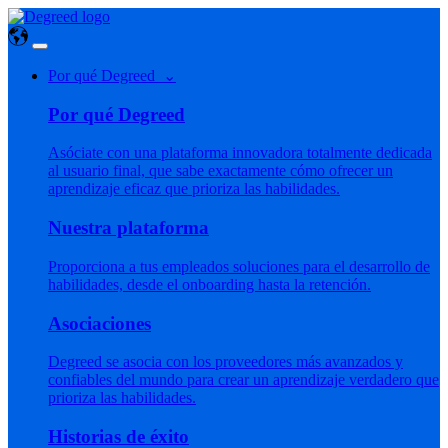
Por qué Degreed ⌄
Por qué Degreed
Asóciate con una plataforma innovadora totalmente dedicada
al usuario final, que sabe exactamente cómo ofrecer un
aprendizaje eficaz que prioriza las habilidades.
Nuestra plataforma
Proporciona a tus empleados soluciones para el desarrollo de
habilidades, desde el onboarding hasta la retención.
Asociaciones
Degreed se asocia con los proveedores más avanzados y
confiables del mundo para crear un aprendizaje verdadero que
prioriza las habilidades.
Historias de éxito