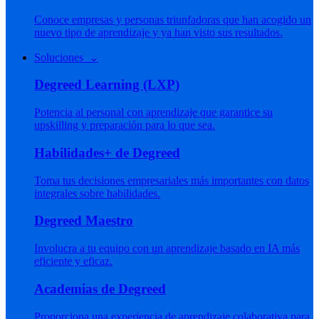
Conoce empresas y personas triunfadoras que han acogido un
nuevo tipo de aprendizaje y ya han visto sus resultados.
Soluciones ⌄
Degreed Learning (LXP)
Potencia al personal con aprendizaje que garantice su
upskilling y preparación para lo que sea.
Habilidades+ de Degreed
Toma tus decisiones empresariales más importantes con datos
integrales sobre habilidades.
Degreed Maestro
Involucra a tu equipo con un aprendizaje basado en IA más
eficiente y eficaz.
Academias de Degreed
Proporciona una experiencia de aprendizaje colaborativa para