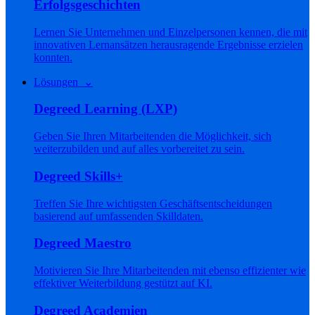
Erfolgsgeschichten
Lernen Sie Unternehmen und Einzelpersonen kennen, die mit
innovativen Lernansätzen herausragende Ergebnisse erzielen
konnten.
Lösungen ⌄
Degreed Learning (LXP)
Geben Sie Ihren Mitarbeitenden die Möglichkeit, sich
weiterzubilden und auf alles vorbereitet zu sein.
Degreed Skills+
Treffen Sie Ihre wichtigsten Geschäftsentscheidungen
basierend auf umfassenden Skilldaten.
Degreed Maestro
Motivieren Sie Ihre Mitarbeitenden mit ebenso effizienter wie
effektiver Weiterbildung gestützt auf KI.
Degreed Academien