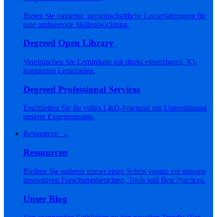
Bieten Sie moderne, gemeinschaftliche Lernerfahrungen für
eine umfassende Skillentwicklung.
Degreed Open Library
Vereinfachen Sie Lerninhalte mit direkt einsetzbaren, KI-
kuratierten Lernpfaden.
Degreed Professional Services
Erschließen Sie Ihr volles L&D-Potenzial mit Unterstützung
unserer Expertenteams.
Ressourcen ⌄
Ressourcen
Bleiben Sie anderen immer einen Schritt voraus mit unseren
innovativen Forschungsberichten, Tools und Best Practices.
Unser Blog