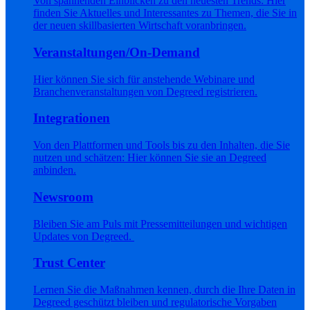
Von spannenden Einblicken zu den neuesten Trends: Hier
finden Sie Aktuelles und Interessantes zu Themen, die Sie in
der neuen skillbasierten Wirtschaft voranbringen.
Veranstaltungen/On-Demand
Hier können Sie sich für anstehende Webinare und
Branchenveranstaltungen von Degreed registrieren.
Integrationen
Von den Plattformen und Tools bis zu den Inhalten, die Sie
nutzen und schätzen: Hier können Sie sie an Degreed
anbinden.
Newsroom
Bleiben Sie am Puls mit Pressemitteilungen und wichtigen
Updates von Degreed.
Trust Center
Lernen Sie die Maßnahmen kennen, durch die Ihre Daten in
Degreed geschützt bleiben und regulatorische Vorgaben