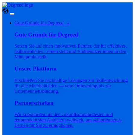
Gute Gründe für Degreed ⌄
Gute Gründe für Degreed
Setzen Sie auf einen innovativen Partner, der für effektives,
skillorientiertes Lernen steht und Endbenutzer:innen in den
Mittelpunkt stellt.
Unsere Plattform
Erschließen Sie nachhaltige Lösungen zur Skillentwicklung
für alle Mitarbeitenden — vom Onboarding bis zur
Unternehmensbindung.
Partnerschaften
Wir kooperieren mit den zukunftsorientiertesten und
renommiertesten Anbietern weltweit, um skillorientiertes
Lernen für Sie zu ermöglichen.