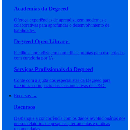
Academias da Degreed
Ofereça experiências de aprendizagem modernas e
colaborativas para aprofundar o desenvolvimento de
habilidades.
Degreed Open Library
Facilite a aprendizagem com trilhas prontas para uso, criadas
com curadoria por IA.
Serviços Profissionais da Degreed
Conte com a ajuda dos especialistas da Degreed para
maximizar o impacto das suas iniciativas de T&D.
Recursos ⌄
Recursos
Desbanque a concorrência com os dados revolucionários dos
nossos relatórios de pesquisas, ferramentas e práticas
recomendadas.