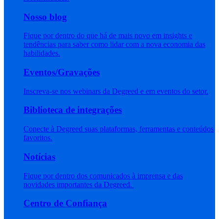
Nosso blog
Fique por dentro do que há de mais novo em insights e
tendências para saber como lidar com a nova economia das
habilidades.
Eventos/Gravações
Inscreva-se nos webinars da Degreed e em eventos do setor.
Biblioteca de integrações
Conecte à Degreed suas plataformas, ferramentas e conteúdos
favoritos.
Notícias
Fique por dentro dos comunicados à imprensa e das
novidades importantes da Degreed.
Centro de Confiança