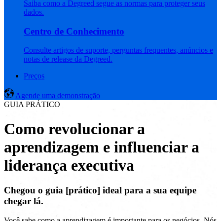
Saiba como a Degreed segue as normas para proteger seus
dados.
Centro de Conhecimento
Consulte artigos de suporte, perguntas frequentes, anúncios e
notas de release da Degreed.
Preços
Agende uma demonstração
GUIA PRÁTICO
Como revolucionar a
aprendizagem e influenciar a
liderança executiva
Chegou o guia [prático] ideal para a sua equipe
chegar lá.
Você sabe como a aprendizagem é importante para os negócios. Nós