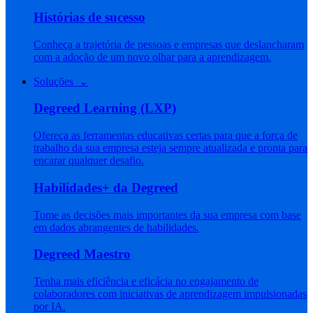
Histórias de sucesso
Conheça a trajetória de pessoas e empresas que deslancharam
com a adoção de um novo olhar para a aprendizagem.
Soluções ⌄
Degreed Learning (LXP)
Ofereça as ferramentas educativas certas para que a força de
trabalho da sua empresa esteja sempre atualizada e pronta para
encarar qualquer desafio.
Habilidades+ da Degreed
Tome as decisões mais importantes da sua empresa com base
em dados abrangentes de habilidades.
Degreed Maestro
Tenha mais eficiência e eficácia no engajamento de
colaboradores com iniciativas de aprendizagem impulsionadas
por IA.