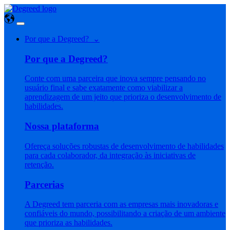
Por que a Degreed? ⌄
Por que a Degreed?
Conte com uma parceira que inova sempre pensando no
usuário final e sabe exatamente como viabilizar a
aprendizagem de um jeito que prioriza o desenvolvimento de
habilidades.
Nossa plataforma
Ofereça soluções robustas de desenvolvimento de habilidades
para cada colaborador, da integração às iniciativas de
retenção.
Parcerias
A Degreed tem parceria com as empresas mais inovadoras e
confiáveis do mundo, possibilitando a criação de um ambiente
que prioriza as habilidades.